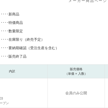
メーカー商品ページ
･････新商品
･････特価商品
･････数量限定
･････在庫限り（終売予定）
･････要納期確認（受注生産を含む）
･････販売終了品
販売価格
内訳
（単価 × 入数）
会員のみ公開
03
ープン