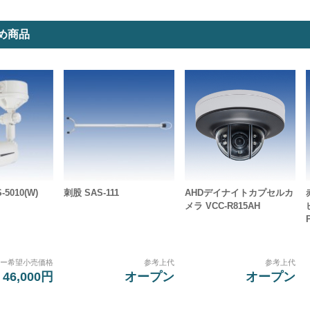
め商品
5010(W)
刺股 SAS-111
AHDデイナイトカプセルカ
メラ VCC-R815AH
カー希望小売価格
参考上代
参考上代
46,000円
オープン
オープン