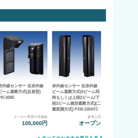
赤外線センサー 近赤外線
赤外線センサー 近赤外線
ビーム遮断方式(反射型)
ビーム遮断方式(4ビーム同
PR-30BE
時もしくは上段2ビーム/下
段2ビーム個別遮断方式)[二
重変調方式] PXB-100ATC
メーカー希望小売価格
参考上代
105,000円
オープン
すべてのおすすめ商品を見る