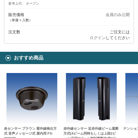
参考上代
オープン
販売価格
会員のみ公開
（単価 × 入数）
注文数
ご注文には
ログイン
してください
おすすめ商品
炎センサー ブラウン 紫外線検出方
赤外線センサー 近赤外線ビーム遮断
テンション
式 音声メッセージ式 屋内用 FS-
方式(4ビーム同時もしくは上段2ビ