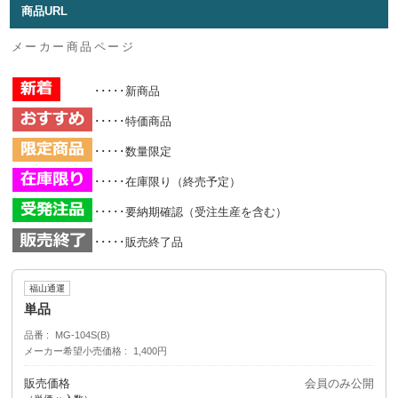
商品URL
メーカー商品ページ
･････新商品
･････特価商品
･････数量限定
･････在庫限り（終売予定）
･････要納期確認（受注生産を含む）
･････販売終了品
福山通運
単品
品番
MG-104S(B)
メーカー希望小売価格
1,400円
販売価格
会員のみ公開