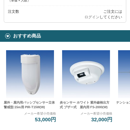
（単価 × 入数）
注文数
ご注文には
ログイン
してください
おすすめ商品
屋外・屋内用パッシブセンサー立体
炎センサー ホワイト 紫外線検出方
テンション
警戒型:15m用 PIR-T15W(W)
式 ブザー式 屋内用 FS-2000(W)
メーカー希望小売価格
メーカー希望小売価格
53,000円
32,000円