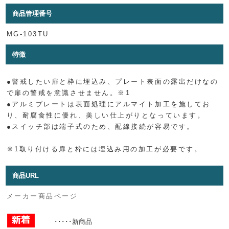
商品管理番号
MG-103TU
特徴
●警戒したい扉と枠に埋込み、プレート表面の露出だけなの
で扉の警戒を意識させません。※1
●アルミプレートは表面処理にアルマイト加工を施してお
り、耐腐食性に優れ、美しい仕上がりとなっています。
●スイッチ部は端子式のため、配線接続が容易です。
※1取り付ける扉と枠には埋込み用の加工が必要です。
商品URL
メーカー商品ページ
･････新商品