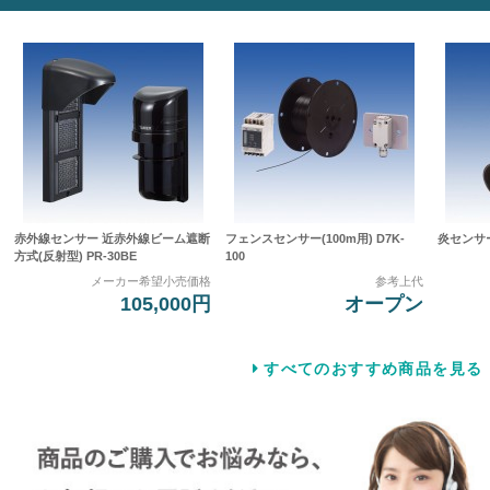
赤外線センサー 近赤外線ビーム遮断
フェンスセンサー(100m用) D7K-
炎センサー 
方式(反射型) PR-30BE
100
メーカー希望小売価格
参考上代
105,000円
オープン
すべてのおすすめ商品を見る