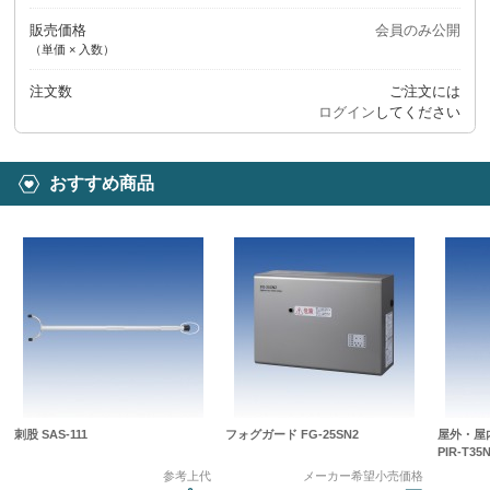
販売価格
会員のみ公開
（単価 × 入数）
注文数
ご注文には
ログイン
してください
おすすめ商品
刺股 SAS-111
フォグガード FG-25SN2
屋外・屋
PIR-T35
参考上代
メーカー希望小売価格