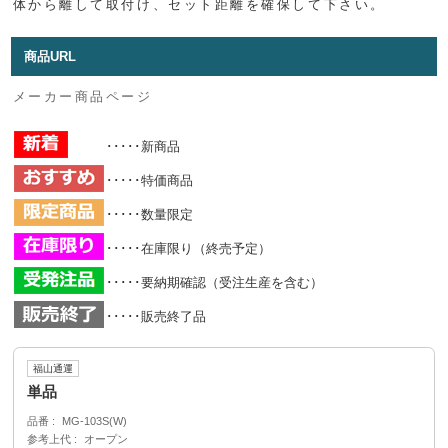
体から離して取付け、セット距離を確保して下さい。
商品URL
メーカー商品ページ
･････新商品
･････特価商品
･････数量限定
･････在庫限り（終売予定）
･････要納期確認（受注生産を含む）
･････販売終了品
福山通運
単品
品番
MG-103S(W)
参考上代
オープン