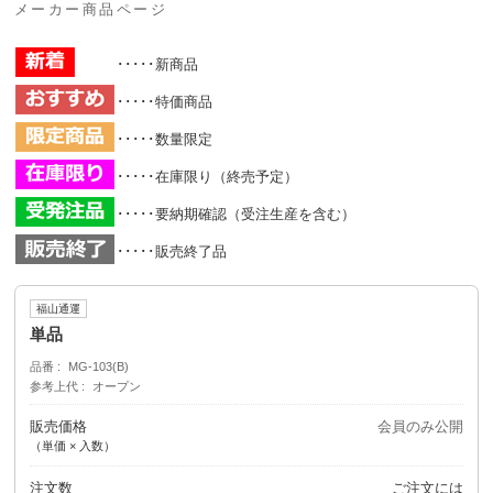
メーカー商品ページ
･････新商品
･････特価商品
･････数量限定
･････在庫限り（終売予定）
･････要納期確認（受注生産を含む）
･････販売終了品
福山通運
単品
品番
MG-103(B)
参考上代
オープン
販売価格
会員のみ公開
（単価 × 入数）
注文数
ご注文には