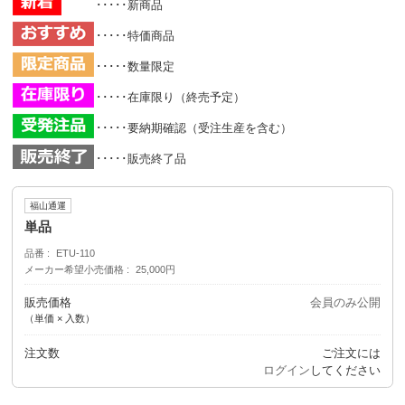
･････新商品
･････特価商品
･････数量限定
･････在庫限り（終売予定）
･････要納期確認（受注生産を含む）
･････販売終了品
福山通運
単品
品番
ETU-110
メーカー希望小売価格
25,000円
販売価格
会員のみ公開
（単価 × 入数）
注文数
ご注文には
ログイン
してください