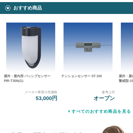
おすすめ商品
屋外・屋内用 パッシブセンサー
テンションセンサー ST-100
屋外・屋
PIR-T35N(G)
警戒型:15
メーカー希望小売価格
参考上代
53,000円
オープン
すべてのおすすめ商品を見る