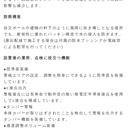
影響も減少します。
防雨構造
自立ポールや建物の軒下のように風雨に吹き曝しとなる場所
でも、耐候性に優れたパッキン構造で水の侵入を防ぎます。
(露出配線で施工する場合は付属の防水ブッシングか電線管
による配管を行ってください)
設置後の運用、点検に役立つ機能
●照準器装備
警戒エリアの設定、調整を簡単にできるように照準器を装備
しています。
●c接点出力
警報接点には長寿命で動作音の無い無電圧半導体接点を使用
してc接点を構成しています。
●タンパー警報
本体カバーが取りはずされたことを検出して警報を出力する
タンパー機能を装備しています。
●感度調整ボリューム装備