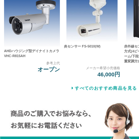
炎センサー FS-5010(W)
赤外線セ
AHDハウジング型デイナイトカメラ
方式(4
VHC-R815AH
ーム/下段
重変調方式]
参考上代
メーカー希望小売価格
オープン
46,000円
すべてのおすすめ商品を見る