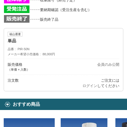
･････在庫限り（終売予定）
･････要納期確認（受注生産を含む）
･････販売終了品
福山通運
単品
品番
PIR-50N
メーカー希望小売価格
88,000円
販売価格
会員のみ公開
（単価 × 入数）
注文数
ご注文には
ログイン
してください
おすすめ商品