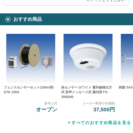
おすすめ商品
フェンスセンサーセット(100m用)
炎センサー ホワイト 紫外線検出方
刺股 SAS-
D7K-100A
式 音声メッセージ式 屋内用 FS-
3000(W)
参考上代
メーカー希望小売価格
オープン
37,500円
すべてのおすすめ商品を見る