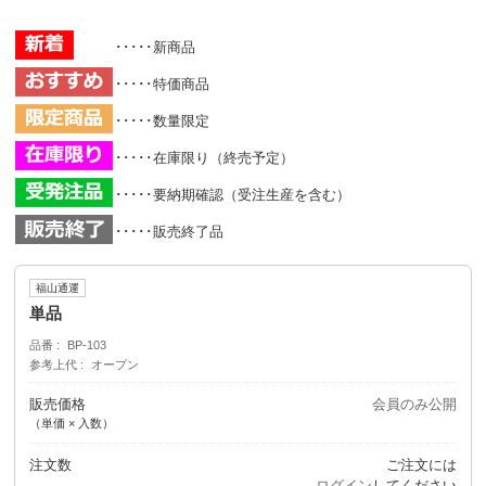
･････新商品
･････特価商品
･････数量限定
･････在庫限り（終売予定）
･････要納期確認（受注生産を含む）
･････販売終了品
福山通運
単品
品番
BP-103
参考上代
オープン
販売価格
会員のみ公開
（単価 × 入数）
注文数
ご注文には
ログイン
してください