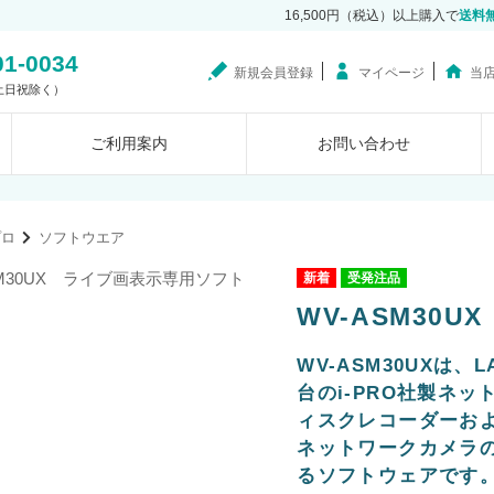
16,500円（税込）以上購入で
送料
01-0034
新規会員登録
マイページ
当
0（土日祝除く）
ご利用案内
お問い合わせ
プロ
ソフトウエア
受発注品
WV-ASM30
WV-ASM30UXは
台のi-PRO社製ネ
ィスクレコーダーお
ネットワークカメラの画像
るソフトウェアです