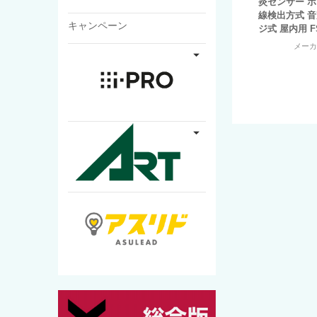
炎センサー ホ
線検出方式 
キャンペーン
ジ式 屋内用 FS
メー