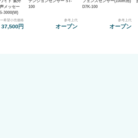
ワイト 紫外
テンションセンサー ST-
フェンスセンサー(100m用)
音声メッセー
100
D7K-100
-3000(W)
カー希望小売価格
参考上代
参考上代
37,500円
オープン
オープン