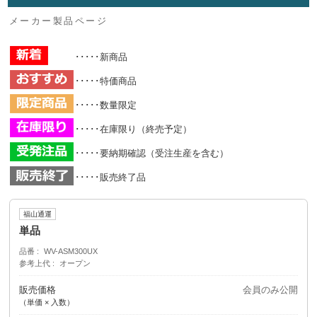
メーカー製品ページ
･････新商品
･････特価商品
･････数量限定
･････在庫限り（終売予定）
･････要納期確認（受注生産を含む）
･････販売終了品
福山通運
単品
品番
WV-ASM300UX
参考上代
オープン
販売価格
会員のみ公開
（単価 × 入数）