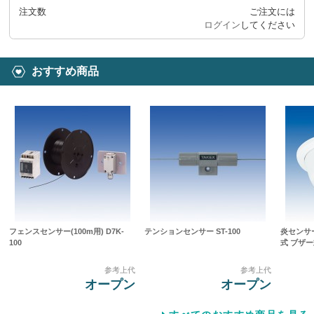
注文数
ご注文には
ログイン
してください
おすすめ商品
フェンスセンサー(100m用) D7K-
テンションセンサー ST-100
炎センサ
100
式 ブザー式
参考上代
参考上代
オープン
オープン