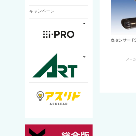
キャンペーン
炎センサー FS-
メー