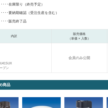
･････在庫限り（終売予定）
･････要納期確認（受注生産を含む）
･････販売終了品
販売価格
内訳
（単価 × 入数）
会員のみ公開
DU41SUX
ープン
め商品