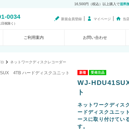
16,500円（税込）以上購入で
送料
01-0034
新規会員登録
マイページ
当
0（土日祝除く）
ご利用案内
お問い合わせ
プロ
ネットワークディスクレコーダー
受発注品
WJ-HDU41
ト
ネットワークディス
ードディスクユニッ
ースに取り付けてい
す。