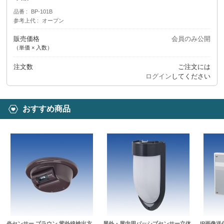
品番
BP-101B
参考上代
オープン
販売価格
会員のみ公開
（単価 × 入数）
注文数
ご注文には
ログイン
してください
おすすめ商品
炎センサー ブラウン 紫外線検出方
屋外・屋内用パッシブセンサー立体
IP画像送