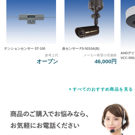
テンションセンサー ST-100
炎センサー FS-5010A(B)
AHDデ
参考上代
メーカー希望小売価格
VCC-R81
オープン
46,000円
すべてのおすすめ商品を見る