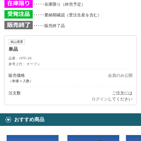
･････在庫限り（終売予定）
･････要納期確認（受注生産を含む）
･････販売終了品
福山通運
単品
品番
HTF-24
参考上代
オープン
販売価格
会員のみ公開
（単価 × 入数）
注文数
ご注文には
ログイン
してください
おすすめ商品