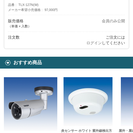
品番
TLX-127N(W)
メーカー希望小売価格
97,000円
販売価格
会員のみ公開
（単価 × 入数）
注文数
ご注文には
ログイン
してください
おすすめ商品
炎センサー ホワイト 紫外線検出方
屋外・屋