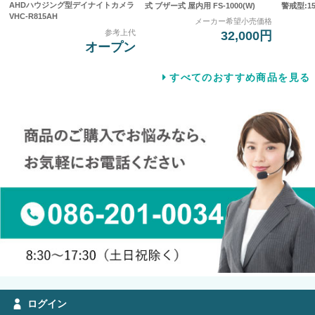
AHDハウジング型デイナイトカメラ
式 ブザー式 屋内用 FS-1000(W)
警戒型:15
VHC-R815AH
メーカー希望小売価格
参考上代
32,000円
オープン
すべてのおすすめ商品を見る
ログイン