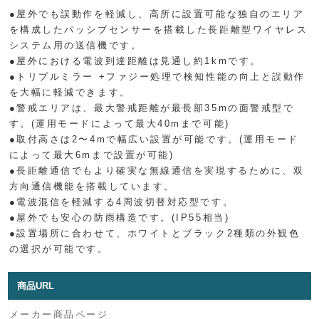
●屋外でも誤動作を軽減し、高所に設置可能な独自のエリア
を構成したパッシブセンサーを搭載した長距離型ワイヤレス
システム用の送信機です。
●屋外における電波到達距離は見通し約1kmです。
●トリプルミラー +ファジー処理で検知性能の向上と誤動作
を大幅に軽減できます。
●警戒エリアは、最大警戒距離が最長部35mの面警戒型で
す。(運用モードによって最大40mまで可能)
●取付高さは2〜4mで幅広い設置が可能です。(運用モード
によって最大6mまで設置が可能)
●長距離通信でもより確実な無線通信を実現するために、双
方向通信機能を搭載しています。
●電波混信を軽減する4周波切替対応型です。
●屋外でも安心の防雨構造です。(IP55相当)
●設置場所に合わせて、ホワイトとブラック2種類の外観色
の選択が可能です。
商品URL
メーカー商品ページ