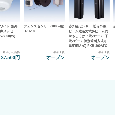
ワイト 紫外
フェンスセンサー(100m用)
赤外線センサー 近赤外線
音声メッセー
D7K-100
ビーム遮断方式(4ビーム同
-3000(W)
時もしくは上段2ビーム/下
段2ビーム個別遮断方式)[二
重変調方式] PXB-100ATC
カー希望小売価格
参考上代
参考上代
37,500円
オープン
オープン