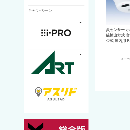
キャンペーン
炎センサー ホ
線検出方式 
ジ式 屋内用 FS
メー