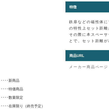
特徴
鉄扉などの磁性体に
の特性上セット距離
その際に本スペーサ
とで、セット距離が
商品URL
メーカー商品ページ
･････新商品
･････特価商品
･････数量限定
･････在庫限り（終売予定）