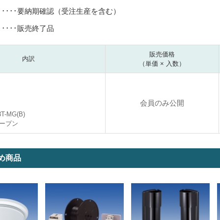
･････要納期確認（受注生産を含む）
･････販売終了品
販売価格
内訳
（単価 × 入数）
会員のみ公開
3T-MG(B)
ープン
め商品