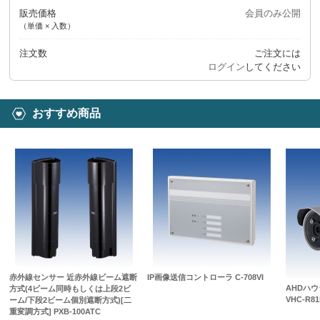
販売価格
会員のみ公開
（単価 × 入数）
注文数
ご注文には
ログイン
してください
おすすめ商品
赤外線センサー 近赤外線ビーム遮断
IP画像送信コントローラ C-708VI
AHDハ
方式(4ビーム同時もしくは上段2ビ
VHC-R81
ーム/下段2ビーム個別遮断方式)[二
重変調方式] PXB-100ATC