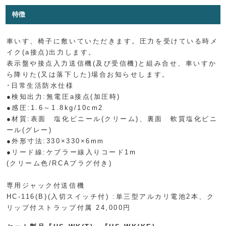
特徴
車いす、椅子に敷いていただきます。圧力を受けている時メ
イク(a接点)出力します。
表示盤や接点入力送信機(及び受信機)と組み合せ、車いすか
ら降りた(又は落下した)場合お知らせします。
･日常生活防水仕様
●検知出力:無電圧a接点(加圧時)
●感圧:1.6～1.8kg/10cm2
●材質:表面 塩化ビニール(クリーム)、裏面 軟質塩化ビニ
ール(グレー)
●外形寸法:330×330×6mm
●リード線:ケブラー線入りコード1m
(クリーム色/RCAプラグ付き)
専用ジャック付送信機
HC-116(B)(入切スイッチ付) :単三型アルカリ電池2本、ク
リップ付ストラップ付属 24,000円