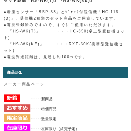
セット製品『HS-WK(T)』『HS-WK(KE)』
●着座センサー「BSP-33」とｼﾞｬｯｸ付送信機「HC-116
(B)」、受信機2種類のセット商品をご用意しています。
●電波登録済みですので、すぐにご使用いただけます。
「HS-WK(T)」 ・・・HC-350(卓上型受信機セッ
ト)
「HS-WK(KE)」 ・・・RXF-60K(携帯型受信機セ
ット)
●電波到達距離は、見通し約100mです。
商品URL
メーカー商品ページ
･････新商品
･････特価商品
･････数量限定
･････在庫限り（終売予定）