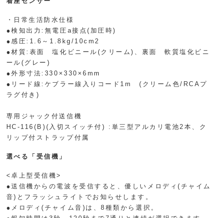
着座センサー
・日常生活防水仕様
●検知出力:無電圧a接点(加圧時)
●感圧:1.6～1.8kg/10cm2
●材質:表面 塩化ビニール(クリーム)、裏面 軟質塩化ビニ
ール(グレー)
●外形寸法:330×330×6mm
●リード線:ケブラー線入りコード1m (クリーム色/RCAプ
ラグ付き)
専用ジャック付送信機
HC-116(B)(入切スイッチ付) :単三型アルカリ電池2本、ク
リップ付ストラップ付属
選べる「受信機」
<卓上型受信機>
●送信機からの電波を受信すると、優しいメロディ(チャイム
音)とフラッシュライトでお知らせします。
●メロディ(チャイム音)は、8種類から選択。