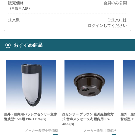
販売価格
会員のみ公開
（単価 × 入数）
注文数
ご注文には
ログイン
してください
おすすめ商品
屋外・屋内用パッシブセンサー立体
炎センサー ブラウン 紫外線検出方
屋外・屋
警戒型:15m用 PIR-T15W(G)
式 音声メッセージ式 屋内用 FS-
警戒型:15
3000(B)
メーカー希望小売価格
メーカー希望小売価格