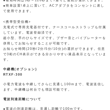
●報知時間は3秒～120秒まで7通りと連続が選択できます。
●簡単設置!卓上に置いて、ACアダプタをコンセントに差し
て使用できます。
<携帯型受信機>
充電式で専用充電器付です。ナースコールストラップも付属
しています。電波登録済です。
超小型、手のひらサイズです。ブザー音とバイブレーターを
併用してお知らせすることが可能です。
お知らせ時間(20秒/2分/5分/10分)の選択ができます。任意
で3桁のCH表示ができる分かりやすい液晶表示となっていま
す。
中継機(オプション)
RTXF-300
小電力電波を中継してさらに見通し100mまで、電波送信し
ます。中継機は何台でも増設可能です。
電波到達距離について
●電波の到達距離は、見通し距離で100mです。