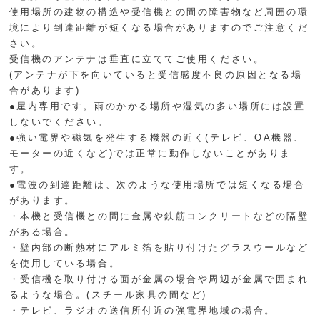
使用場所の建物の構造や受信機との間の障害物など周囲の環
境により到達距離が短くなる場合がありますのでご注意くだ
さい。
受信機のアンテナは垂直に立ててご使用ください。
(アンテナが下を向いていると受信感度不良の原因となる場
合があります)
●屋内専用です。雨のかかる場所や湿気の多い場所には設置
しないでください。
●強い電界や磁気を発生する機器の近く(テレビ、OA機器、
モーターの近くなど)では正常に動作しないことがありま
す。
●電波の到達距離は、次のような使用場所では短くなる場合
があります。
・本機と受信機との間に金属や鉄筋コンクリートなどの隔壁
がある場合。
・壁内部の断熱材にアルミ箔を貼り付けたグラスウールなど
を使用している場合。
・受信機を取り付ける面が金属の場合や周辺が金属で囲まれ
るような場合。(スチール家具の間など)
・テレビ、ラジオの送信所付近の強電界地域の場合。