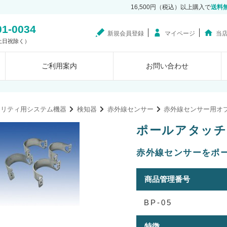
16,500円（税込）以上購入で
送料
01-0034
新規会員登録
マイページ
当
0（土日祝除く）
ご利用案内
お問い合わせ
ュリティ用システム機器
検知器
赤外線センサー
赤外線センサー用オ
ポールアタッチメン
赤外線センサーをポ
商品管理番号
BP-05
特徴