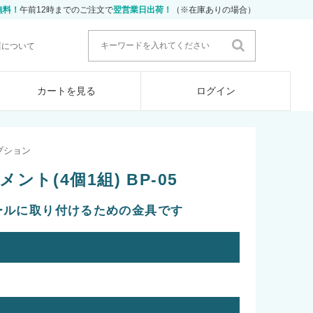
無料！
午前12時までのご注文で
翌営業日出荷！
（※在庫ありの場合）
店について
カートを見る
ログイン
プション
ト(4個1組) BP-05
ールに取り付けるための金具です