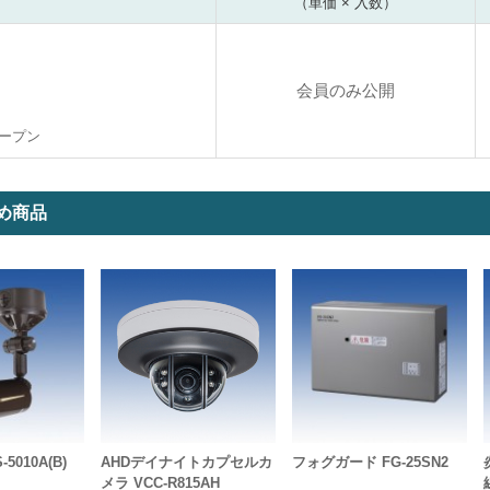
（単価 × 入数）
会員のみ公開
ープン
め商品
5010A(B)
AHDデイナイトカプセルカ
フォグガード FG-25SN2
メラ VCC-R815AH