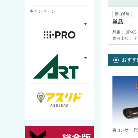
キャンペーン
福山通運
単品
品番
BP-05
参考上代
オ
おすす
炎センサー FS-