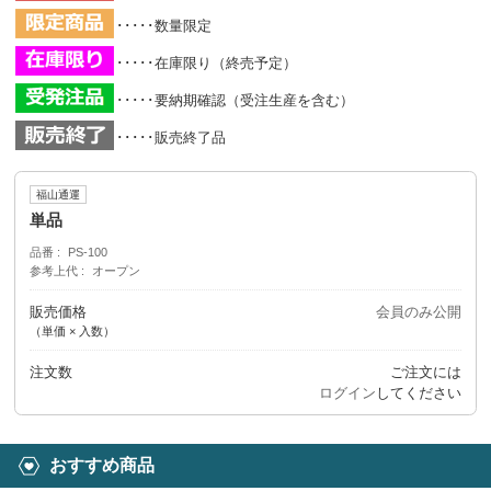
･････数量限定
･････在庫限り（終売予定）
･････要納期確認（受注生産を含む）
･････販売終了品
福山通運
単品
品番
PS-100
参考上代
オープン
販売価格
会員のみ公開
（単価 × 入数）
注文数
ご注文には
ログイン
してください
おすすめ商品