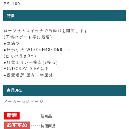
PS-100
特徴
ロープ状のスイッチで自動扉を開閉します
(工場のゲート等に最適)
●防滴型
●外形寸法:W150×H43×D56mm
(ヒモの長さ3m)
●無電圧リレー接点(a接点)
AC/DC30V 0.5A以下
●設置場所:屋内・半屋外
商品URL
メーカー商品ページ
･････新商品
･････特価商品