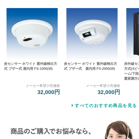
炎センサー ホワイト 紫外線検出方
炎センサー ホワイト 紫外線検出方
赤外線セ
式 ブザー式 屋内用 FS-1000(W)
式 ブザー式 屋内用 FS-2000(W)
方式(4
ーム/下段
重変調方式]
メーカー希望小売価格
メーカー希望小売価格
32,000円
32,000円
すべてのおすすめ商品を見る