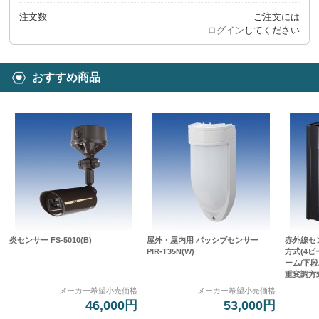
注文数
ご注文には
ログイン
してください
おすすめ商品
炎センサー FS-5010(B)
屋外・屋内用 パッシブセンサー
赤外線セ
PIR-T35N(W)
方式(4
ーム/下段
重変調方式]
メーカー希望小売価格
メーカー希望小売価格
46,000円
53,000円