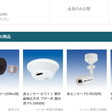
会員のみ公開
128A
ープン
め商品
ー(100m用)
炎センサー ホワイト 紫外
炎センサー FS-5010(W)
線検出方式 ブザー式 屋内
用 FS-1000(W)
参考上代
メーカー希望小売価格
メーカー希望小売価格