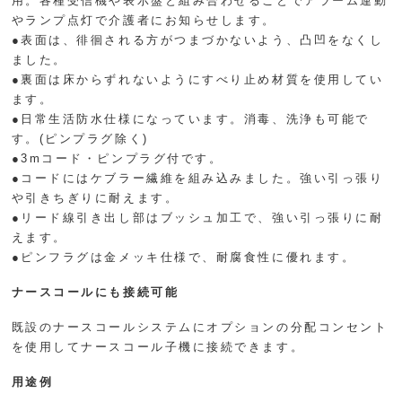
用。各種受信機や表示盤と組み合わせることでアラーム連動
やランプ点灯で介護者にお知らせします。
●表面は、徘徊される方がつまづかないよう、凸凹をなくし
ました。
●裏面は床からずれないようにすべり止め材質を使用してい
ます。
●日常生活防水仕様になっています。消毒、洗浄も可能で
す。(ピンプラグ除く)
●3mコード・ピンプラグ付です。
●コードにはケブラー繊維を組み込みました。強い引っ張り
や引きちぎりに耐えます。
●リード線引き出し部はブッシュ加工で、強い引っ張りに耐
えます。
●ピンフラグは金メッキ仕様で、耐腐食性に優れます。
ナースコールにも接続可能
既設のナースコールシステムにオプションの分配コンセント
を使用してナースコール子機に接続できます。
用途例