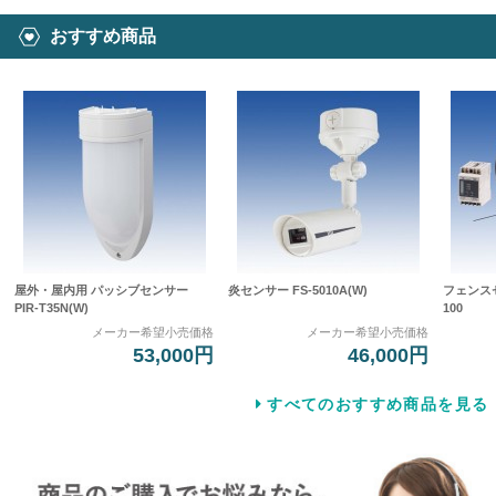
おすすめ商品
屋外・屋内用 パッシブセンサー
炎センサー FS-5010A(W)
フェンスセ
PIR-T35N(W)
100
メーカー希望小売価格
メーカー希望小売価格
53,000円
46,000円
すべてのおすすめ商品を見る