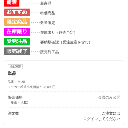
･････新商品
･････特価商品
･････数量限定
･････在庫限り（終売予定）
･････要納期確認（受注生産を含む）
･････販売終了品
福山通運
単品
品番
M-38
メーカー希望小売価格
38,000円
販売価格
会員のみ公開
（単価 × 入数）
注文数
ご注文には
ログイン
してください