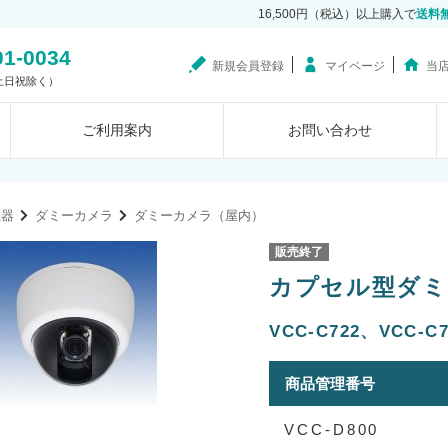
16,500円（税込）以上購入で
送料
01-0034
新規会員登録
マイページ
当
0（土日祝除く）
ご利用案内
お問い合わせ
機器
ダミーカメラ
ダミーカメラ（屋内）
販売終了
カプセル型ダミー
VCC-C722、VCC
商品管理番号
VCC-D800