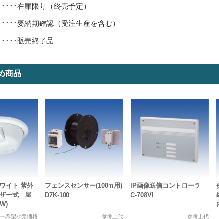
･････在庫限り（終売予定）
･････要納期確認（受注生産を含む）
･････販売終了品
め商品
ワイト 紫外
フェンスセンサー(100m用)
IP画像送信コントローラ
ブザー式 屋
D7K-100
C-708VI
(W)
カー希望小売価格
参考上代
参考上代