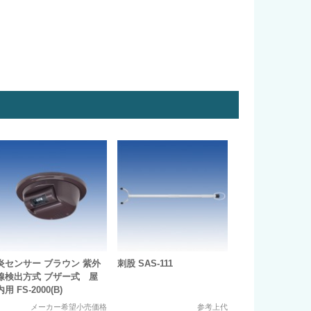
炎センサー ブラウン 紫外
刺股 SAS-111
線検出方式 ブザー式 屋
内用 FS-2000(B)
メーカー希望小売価格
参考上代