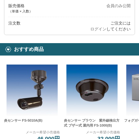
販売価格
会員のみ公開
（単価 × 入数）
注文数
ご注文には
ログイン
してください
おすすめ商品
炎センサー FS-5010A(B)
炎センサー ブラウン 紫外線検出方
フォグガー
式 ブザー式 屋内用 FS-1000(B)
メーカー希望小売価格
メーカー希望小売価格
46,000円
32,000円