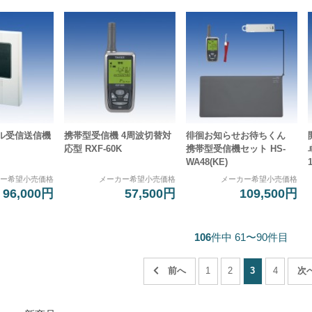
ル受信送信機
携帯型受信機 4周波切替対
徘徊お知らせお待ちくん
応型 RXF-60K
携帯型受信機セット HS-
WA48(KE)
1
カー希望小売価格
メーカー希望小売価格
メーカー希望小売価格
96,000円
57,500円
109,500円
106
件中 61〜90件目
1
2
3
4