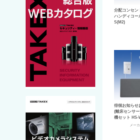
分配コンセント
ハンディコール
S(M2)
徘徊お知らせ
(離床センサー
機セット HS-
メー