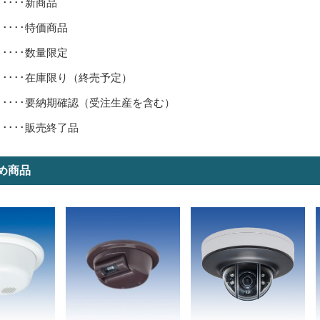
･････新商品
･････特価商品
･････数量限定
･････在庫限り（終売予定）
･････要納期確認（受注生産を含む）
･････販売終了品
め商品