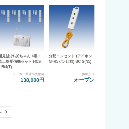
開見(あけみ)ちゃん 4扉・
分配コンセント (アイホン
卓上型受信機セット HCS-
NFR5ピン仕様) BC-S(N5)
15/4(T)
メーカー希望小売価格
参考上代
138,000円
オープン