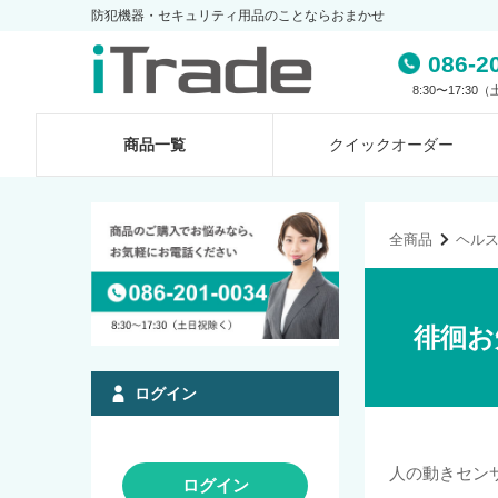
防犯機器・セキュリティ用品のことならおまかせ
086-2
8:30〜17:3
商品一覧
クイック
オーダー
全商品
ヘル
徘徊お
ログイン
人の動きセン
ログイン