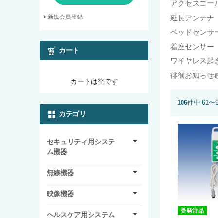
アクセスコー
延長アンテナ
新規会員登録
ベッドセンサ
着座センサー
カート
ワイヤレス起
徘徊お知らせ
カートは空です
106
件中 61〜
カテゴリ
セキュリティ用システ
ム機器
無線機器
映像機器
受発注品
ヘルスケア用システム