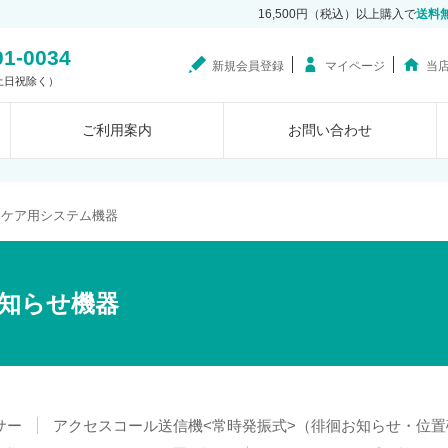
16,500円（税込）以上購入で
送料
01-0034
新規会員登録
マイページ
当
0（土日祝除く）
ご利用案内
お問い合わせ
スケア用システム機器
知らせ機器
サー
アクセスコール送信機<常時発振式>（徘徊お知らせ・位置