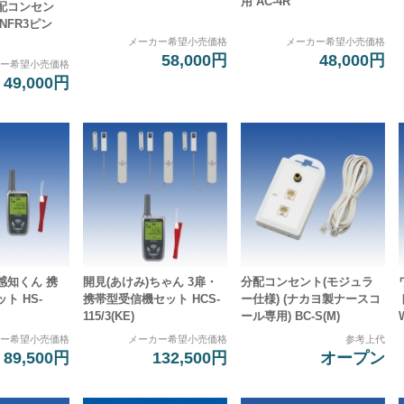
用 AC-4R
配コンセン
 NFR3ピン
メーカー希望小売価格
メーカー希望小売価格
58,000円
48,000円
カー希望小売価格
49,000円
感知くん 携
開見(あけみ)ちゃん 3扉・
分配コンセント(モジュラ
ト HS-
携帯型受信機セット HCS-
ー仕様) (ナカヨ製ナースコ
115/3(KE)
ール専用) BC-S(M)
カー希望小売価格
メーカー希望小売価格
参考上代
89,500円
132,500円
オープン