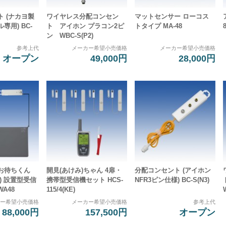
 (ナカヨ製
ワイヤレス分配コンセン
マットセンサー ローコス
専用) BC-
ト アイホン プラコン2ピ
トタイプ MA-48
ン WBC-S(P2)
参考上代
メーカー希望小売価格
メーカー希望小売価格
オープン
49,000円
28,000円
お待ちくん
開見(あけみ)ちゃん 4扉・
分配コンセント (アイホン
) 設置型受信
携帯型受信機セット HCS-
NFR3ピン仕様) BC-S(N3)
WA48
115/4(KE)
カー希望小売価格
メーカー希望小売価格
参考上代
88,000円
157,500円
オープン