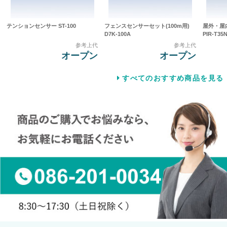
テンションセンサー ST-100
フェンスセンサーセット(100m用)
屋外・屋
D7K-100A
PIR-T35N
参考上代
参考上代
オープン
オープン
すべてのおすすめ商品を見る