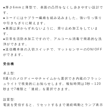
●厚さ6mmと薄型で、表面の凸凹をなくし歩きやすい設計で
す。
●コードにはケブラー繊維を組み込みました。強い引っ張り
や引きちぎりに耐えます。
●裏面は床からずれないように、滑り止め加工をしていま
す。
●日常生活防水加工ですので、アルコール消毒で簡易的な洗
浄ができます。
●送信機本体の入切スイッチで、マットセンサーのON/OFF
ができます。
受信機
卓上型:
8通りのメロディーやチャイムから選択でき内蔵のフラッシ
ュライトで視覚的にお知らせします。報知時間は3秒～120
秒まで7種類と「連続」を選択できます。
設置型:
電波を受信すると、リセットするまで連続鳴動とランプ表示