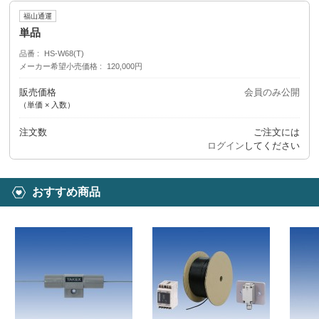
福山通運
単品
品番
HS-W68(T)
メーカー希望小売価格
120,000円
販売価格
会員のみ公開
（単価 × 入数）
注文数
ご注文には
ログイン
してください
おすすめ商品