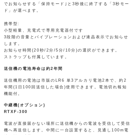
でお知らせする「保持モード｣と3秒後に終了する「3秒モー
ド」が選べます。
携帯型:
小型軽量、充電式で専用充電器付です
3段階の音量とバイブレーションおよび液晶表示でお知らせ
します。
お知らせ時間(20秒/2分/5分/10分)の選択ができます。
ストラップも付属しています。
送信機の電池寿命は約2年間
送信機用の電池は市販のLR6 単3アルカリ電池2本で、約2
年間(1日100回送信した場合)使用できます。電池切れ報知
機能付。
中継機(オプション)
RTXF-300
電波が直接届かない場所に送信機からの電波を受信して受信
機へ再送信します。中間に一台設置すると、見通し100m電