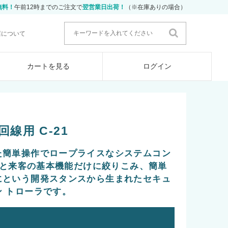
無料！
午前12時までのご注文で
翌営業日出荷！
（※在庫ありの場合）
店について
カートを見る
ログイン
線用 C-21
た簡単操作でロープライスなシステムコン
警戒と来客の基本機能だけに絞りこみ、簡単
にという開発スタンスから生まれたセキュ
 トローラです。