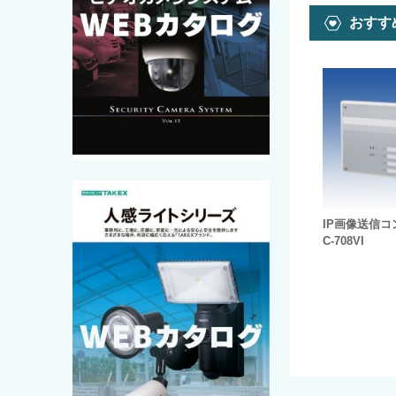
おすす
IP画像送信
C-708VI