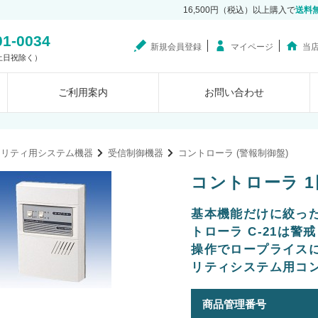
16,500円（税込）以上購入で
送料
01-0034
新規会員登録
マイページ
当
0（土日祝除く）
ご利用案内
お問い合わせ
ュリティ用システム機器
受信制御機器
コントローラ (警報制御盤)
コントローラ 1回
基本機能だけに絞っ
トローラ C-21は
操作でロープライス
リティシステム用コン
商品管理番号