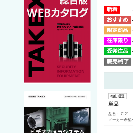
福山通運
単品
品番
C-21
メーカー希望