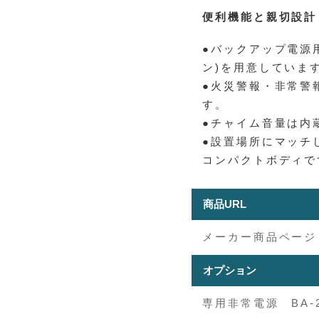
便利機能と親切設計
●バックアップ電源用
ン)を用意していま
●火災警報・非常警
す。
●チャイム音量は内
●設置場所にマッチ
コンパクトボディで
商品URL
メーカー商品ページ
オプション
専用非常電源 BA-