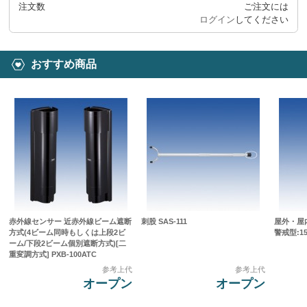
注文数
ご注文には
ログイン
してください
おすすめ商品
赤外線センサー 近赤外線ビーム遮断
刺股 SAS-111
屋外・屋
方式(4ビーム同時もしくは上段2ビ
警戒型:15
ーム/下段2ビーム個別遮断方式)[二
重変調方式] PXB-100ATC
参考上代
参考上代
オープン
オープン