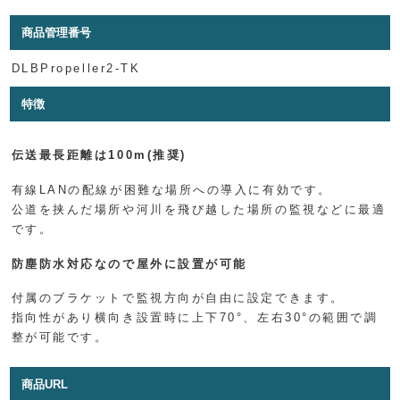
商品管理番号
DLBPropeller2-TK
特徴
伝送最長距離は100m(推奨)
有線LANの配線が困難な場所への導入に有効です。
公道を挟んだ場所や河川を飛び越した場所の監視などに最適
です。
防塵防水対応なので屋外に設置が可能
付属のブラケットで監視方向が自由に設定できます。
指向性があり横向き設置時に上下70°、左右30°の範囲で調
整が可能です。
商品URL