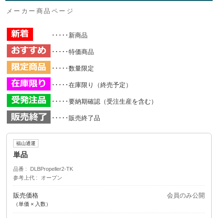
メーカー商品ページ
･････新商品
･････特価商品
･････数量限定
･････在庫限り（終売予定）
･････要納期確認（受注生産を含む）
･････販売終了品
福山通運
単品
品番
DLBPropeller2-TK
参考上代
オープン
販売価格
会員のみ公開
（単価 × 入数）