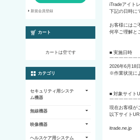
iTradeア
下記の日時に
新規会員登録
お客様にはご
何卒ご理解と
カート
■ 実施日時
カートは空です
￣￣￣￣￣￣
2026年6月18
※作業状況に
カテゴリ
セキュリティ用システ
■ 対象サイトU
ム機器
￣￣￣￣￣￣
現在お客様が
無線機器
以下サイトU
映像機器
itrade.ne.jp
ヘルスケア用システム