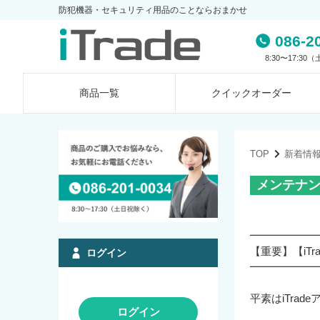
防犯機器・セキュリティ用品のことならおまかせ
086-2
8:30〜17:3
商品一覧
クイック
オーダー
TOP
新着情
メンテナ
━━━━━━
【重要】【iT
ログイン
━━━━━━
平素はiTra
ログイン