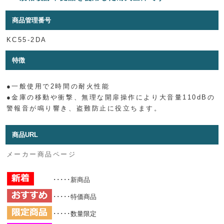
商品管理番号
KC55-2DA
特徴
●一般使用で2時間の耐火性能
●金庫の移動や衝撃、無理な開扉操作により大音量110dBの
警報音が鳴り響き、盗難防止に役立ちます。
商品URL
メーカー商品ページ
･････新商品
･････特価商品
･････数量限定