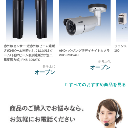
赤外線センサー 近赤外線ビーム遮断
フェンスセ
AHDハウジング型デイナイトカメラ
方式(4ビーム同時もしくは上段2ビ
100
VHC-R815AH
ーム/下段2ビーム個別遮断方式)[二
重変調方式] PXB-100ATC
参考上代
参考上代
オープン
オープン
すべてのおすすめ商品を見る