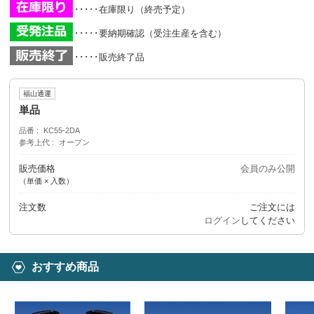
･････在庫限り（終売予定）
･････要納期確認（受注生産を含む）
･････販売終了品
福山通運
単品
品番
KC55-2DA
参考上代
オープン
販売価格
会員のみ公開
（単価 × 入数）
注文数
ご注文には
ログイン
してください
おすすめ商品