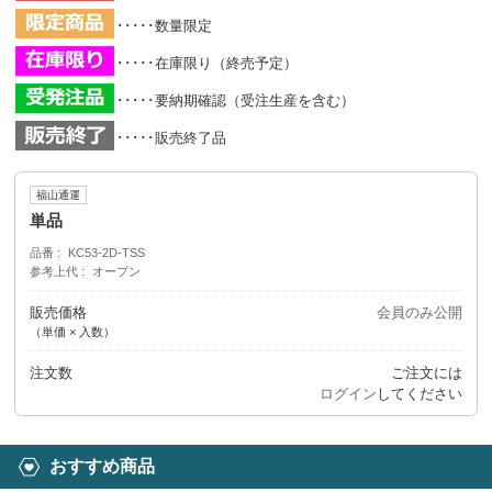
･････数量限定
･････在庫限り（終売予定）
･････要納期確認（受注生産を含む）
･････販売終了品
福山通運
単品
品番
KC53-2D-TSS
参考上代
オープン
販売価格
会員のみ公開
（単価 × 入数）
注文数
ご注文には
ログイン
してください
おすすめ商品