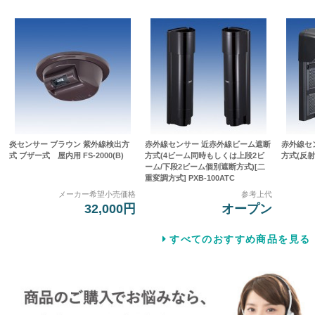
炎センサー ブラウン 紫外線検出方
赤外線センサー 近赤外線ビーム遮断
赤外線セ
式 ブザー式 屋内用 FS-2000(B)
方式(4ビーム同時もしくは上段2ビ
方式(反射型
ーム/下段2ビーム個別遮断方式)[二
重変調方式] PXB-100ATC
メーカー希望小売価格
参考上代
32,000円
オープン
すべてのおすすめ商品を見る