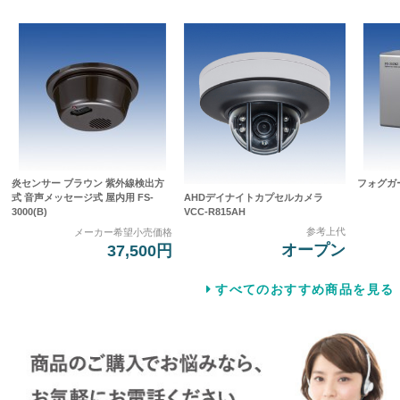
炎センサー ブラウン 紫外線検出方
フォグガー
AHDデイナイトカプセルカメラ
式 音声メッセージ式 屋内用 FS-
VCC-R815AH
3000(B)
参考上代
メーカー希望小売価格
オープン
37,500円
すべてのおすすめ商品を見る