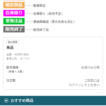
･････数量限定
･････在庫限り（終売予定）
･････要納期確認（受注生産を含む）
･････販売終了品
福山通運
単品
品番
KC507-2DA
参考上代
オープン
販売価格
会員のみ公開
（単価 × 入数）
注文数
ご注文には
ログイン
してください
おすすめ商品