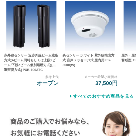
赤外線センサー 近赤外線ビーム遮断
炎センサー ホワイト 紫外線検出方
屋外・屋
方式(4ビーム同時もしくは上段2ビ
式 音声メッセージ式 屋内用 FS-
警戒型:15
ーム/下段2ビーム個別遮断方式)[二
3000(W)
重変調方式] PXB-100ATC
参考上代
メーカー希望小売価格
オープン
37,500円
すべてのおすすめ商品を見る