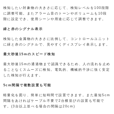
検知したい対象物の大きさに応じて、検知レベルを100段階
に調整可能。またアラーム音のトーンやボリュームも10段
階に設定でき、使用シーンや用途に応じて調整できます。
緑と赤のシグナル表示
検知した金属物の大きさに比例して、コントロールユニット
に緑と赤のシグナルで、見やすくディスプレイ表示します。
最大秒速15mのスピード検知
最大秒速15mの通過物まで認識できるため、人の流れを止め
ることなくスムーズに検知。電気的、機械的干渉に強く安定
した検知が行えます。
5cm間隔で複数設置も可能
軽量化を図り、簡単に短時間で設置できます。また最短5cm
間隔をあければケーブル不要で2台横並びの設置も可能で
す。(3台以上並べる場合の間隔は20cm)