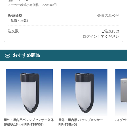
メーカー希望小売価格
320,000円
販売価格
会員のみ公開
（単価 × 入数）
注文数
ご注文には
ログイン
してください
おすすめ商品
屋外・屋内用パッシブセンサー立体
屋外・屋内用 パッシブセンサー
フォグガー
警戒型:15m用 PIR-T15W(G)
PIR-T35N(G)