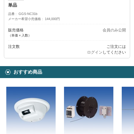
単品
品番
GGS-NC31b
メーカー希望小売価格
144,000円
販売価格
会員のみ公開
（単価 × 入数）
注文数
ご注文には
ログイン
してください
おすすめ商品