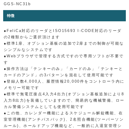
GGS-NC31b
特徴
●FeliCa対応のリーダとISO15693 I-CODE対応のリーダ
の2種類からご選択頂けます
●標準1扉、オプション基板の追加で2扉までの制御が可能な
シンプルなシステムです
●Webブラウザで管理する方式ですので専用ソフトが不要で
す
●操作方法は「テンキーのみ」「カードのみ」「テンキーと
カードのアンド」の3パターンを混在して使用可能です
●登録人数4,000人、履歴情報20,000件をコントローラ内に
メモリー可能です
●標準で無電圧接点4入力4出力(オプション基板追加により8
入力8出力)を装備していますので、簡易的な機械警備、ロー
カル警備システムとしても使用可能です
●この他、カレンダー機能によるスケジュール解錠機能、在
室管理機能(アンチパスバック)、2名照合機能(ツーパーソン
ルール)、ホールドアップ機能など、一般的に入退室管理シ