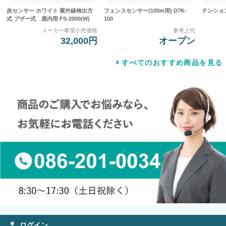
炎センサー ホワイト 紫外線検出方
フェンスセンサー(100m用) D7K-
テンション
式 ブザー式 屋内用 FS-2000(W)
100
メーカー希望小売価格
参考上代
32,000円
オープン
すべてのおすすめ商品を見る
ログイン