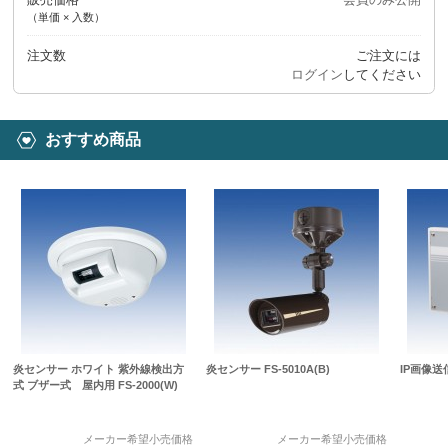
（単価 × 入数）
注文数
ご注文には
ログイン
してください
おすすめ商品
炎センサー ホワイト 紫外線検出方
炎センサー FS-5010A(B)
IP画像送
式 ブザー式 屋内用 FS-2000(W)
メーカー希望小売価格
メーカー希望小売価格