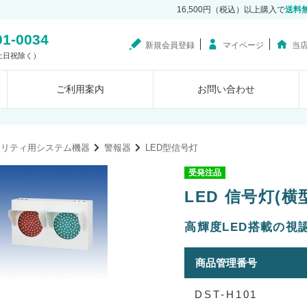
16,500円（税込）以上購入で
送料
01-0034
新規会員登録
マイページ
当
0（土日祝除く）
ご利用案内
お問い合わせ
ュリティ用システム機器
警報器
LED型信号灯
受発注品
LED 信号灯(横型
高輝度LED搭載の視
商品管理番号
DST-H101