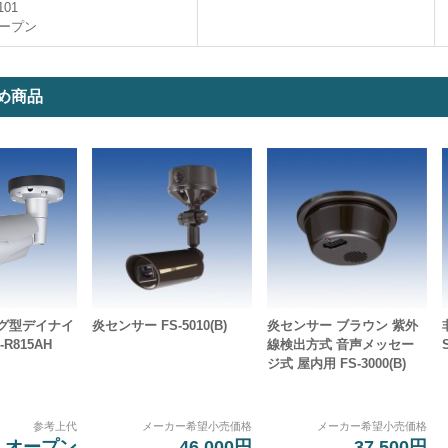
101
ープン
め商品
ング型デイナイ
炎センサー FS-5010(B)
炎センサー ブラウン 紫外
R815AH
線検出方式 音声メッセー
ジ式 屋内用 FS-3000(B)
参考上代
メーカー希望小売価格
メーカー希望小売価格
オープン
46,000円
37,500円