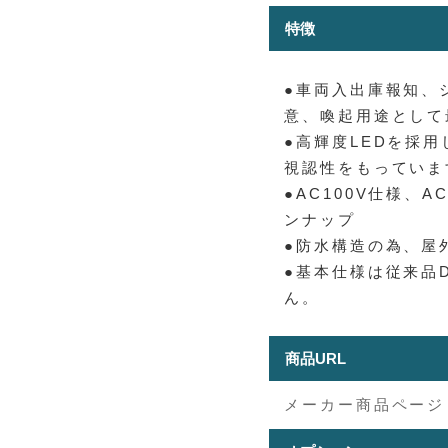
特徴
●車両入出庫報知、
意、喚起用途として
●高輝度LEDを採
視認性をもっていま
●AC100V仕様、A
ンナップ
●防水構造の為、屋
●基本仕様は従来品D
ん。
商品URL
メーカー商品ページ