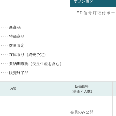
オプション
LED信号灯取付ポール
･････新商品
･････特価商品
･････数量限定
･････在庫限り（終売予定）
･････要納期確認（受注生産を含む）
･････販売終了品
販売価格
内訳
（単価 × 入数）
会員のみ公開