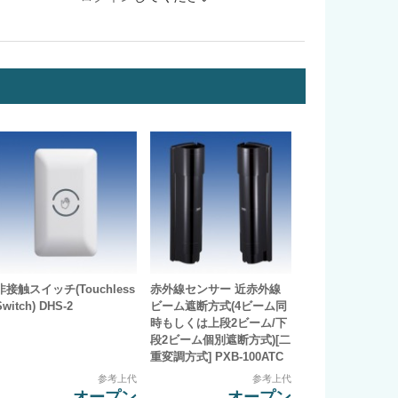
非接触スイッチ(Touchless
赤外線センサー 近赤外線
Switch) DHS-2
ビーム遮断方式(4ビーム同
時もしくは上段2ビーム/下
段2ビーム個別遮断方式)[二
重変調方式] PXB-100ATC
参考上代
参考上代
オープン
オープン