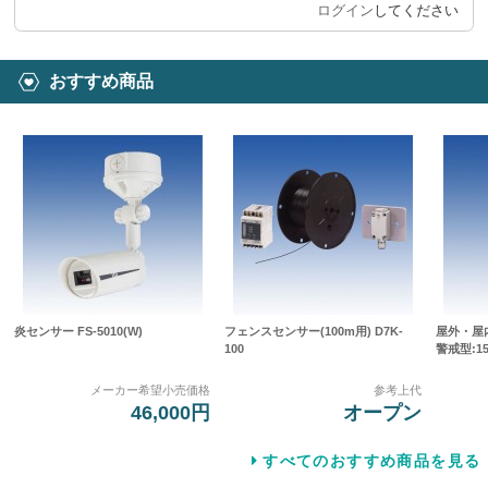
ログイン
してください
おすすめ商品
炎センサー FS-5010(W)
フェンスセンサー(100m用) D7K-
屋外・屋
100
警戒型:15
メーカー希望小売価格
参考上代
46,000円
オープン
すべてのおすすめ商品を見る