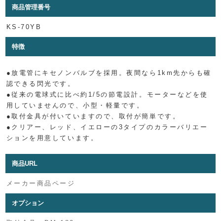
商品管理番号
KS-70YB
特徴
●放電管にキセノンバルブを採用。夜間なら1km先からも確
認できる閃光です。
●従来の電球式に比べ約1/5の節電設計。モーターなどを使
用していませんので、小型・軽量です。
●取付金具が付いていますので、取付が簡単です。
●クリアー、レッド、イエローの3タイプのカラーバリエー
ションを用意しています。
商品URL
メーカー商品ページ
オプション