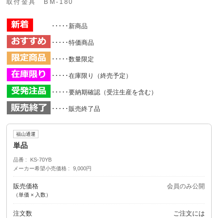
取付金具 BM-180
･････新商品
･････特価商品
･････数量限定
･････在庫限り（終売予定）
･････要納期確認（受注生産を含む）
･････販売終了品
福山通運
単品
品番
KS-70YB
メーカー希望小売価格
9,000円
販売価格
会員のみ公開
（単価 × 入数）
注文数
ご注文には