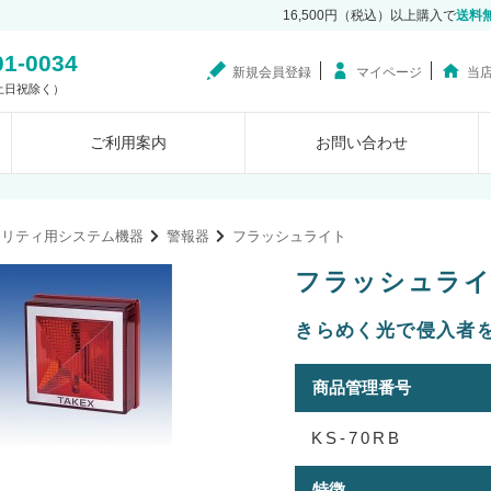
16,500円（税込）以上購入で
送料
01-0034
新規会員登録
マイページ
当
0（土日祝除く）
ご利用案内
お問い合わせ
ュリティ用システム機器
警報器
フラッシュライト
フラッシュライト 
きらめく光で侵入者
商品管理番号
KS-70RB
特徴