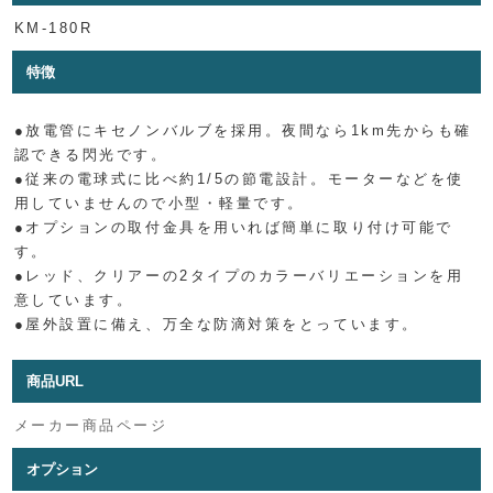
KM-180R
特徴
●放電管にキセノンバルブを採用。夜間なら1km先からも確
認できる閃光です。
●従来の電球式に比べ約1/5の節電設計。モーターなどを使
用していませんので小型・軽量です。
●オプションの取付金具を用いれば簡単に取り付け可能で
す。
●レッド、クリアーの2タイプのカラーバリエーションを用
意しています。
●屋外設置に備え、万全な防滴対策をとっています。
商品URL
メーカー商品ページ
オプション