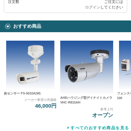
注文数
ご注文には
ログイン
してください
おすすめ商品
炎センサー FS-5010A(W)
フェンスセ
AHDハウジング型デイナイトカメラ
100
メーカー希望小売価格
VHC-R815AH
46,000円
参考上代
オープン
すべてのおすすめ商品を見る