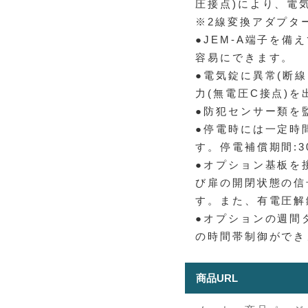
圧接点)により、電
※2線変換アダプタ
●JEM-A端子を
容易にできます。
●電気錠に異常(断
力(無電圧C接点)
●防犯センサー類を
●停電時には一定時
す。停電補償期間:3
●オプション基板を
び扉の開閉状態の信
す。また、有電圧解錠
●オプションの週間
の時間帯制御ができ
商品URL