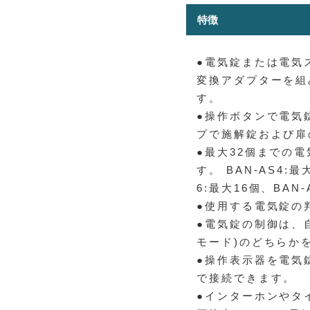
特徴
●電気錠または電気
変換アダプターを組
す。
●操作ボタンで電気
プで施解錠および扉
●最大32個までの
す。 BAN-AS4:最
6:最大16個、BAN-
●使用する電気錠の
●電気錠の制御は、自
モード)のどちらか
●操作表示器を電気
で接続できます。
●インターホンやタ