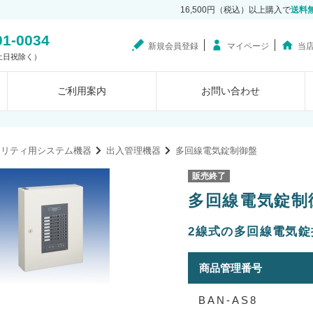
16,500円（税込）以上購入で
送料
01-0034
新規会員登録
マイページ
当
0（土日祝除く）
ご利用案内
お問い合わせ
ュリティ用システム機器
出入管理機器
多回線電気錠制御盤
販売終了
多回線電気錠制御
2線式の多回線電気
商品管理番号
BAN-AS8