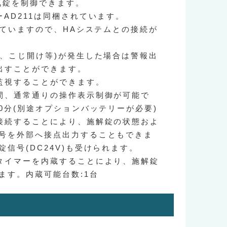
気錠を制御できます。
ーAD211は同梱されています。
備えていますので、HAシステムとの接続が
線、こじ開け等)が発生した場合は警報出
を出すことができます。
監視することができます。
間、通常通りの操作表示制御が可能で
0分(別途オプションバッテリーが必要)
接続することにより、施解錠の状態およ
号を外部へ接点出力することもできま
信号(DC24V)も受けられます。
タイマーを内蔵することにより、施解錠
ます。内蔵可能台数:1台