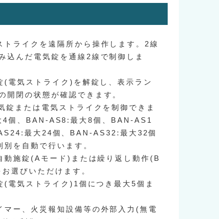
ストライクを遠隔所から操作します。2線
み込んだ電気錠を通線2線で制御しま
錠(電気ストライク)を解錠し、表示ラン
の開閉の状態が確認できます。
電気錠または電気ストライクを制御できま
大4個、BAN-AS8:最大8個、BAN-AS1
AS24:最大24個、BAN-AS32:最大32個
判別を自動で行います。
動施錠(Aモード)または繰り返し動作(B
をお選びいただけます。
錠(電気ストライク)1個につき最大5個ま
イマー、火災報知設備等の外部入力(無電