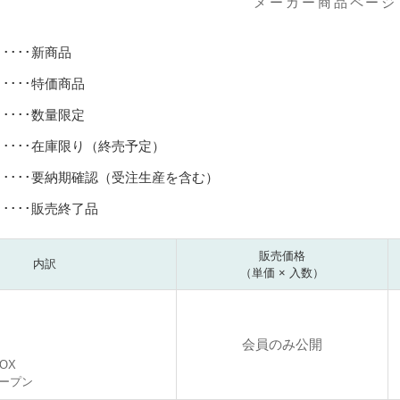
メーカー商品ページ
･････新商品
･････特価商品
･････数量限定
･････在庫限り（終売予定）
･････要納期確認（受注生産を含む）
･････販売終了品
販売価格
内訳
（単価 × 入数）
会員のみ公開
BOX
ープン