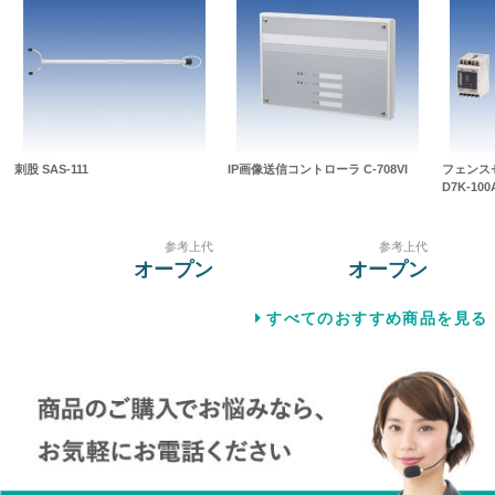
刺股 SAS-111
IP画像送信コントローラ C-708VI
フェンス
D7K-100
参考上代
参考上代
オープン
オープン
すべてのおすすめ商品を見る