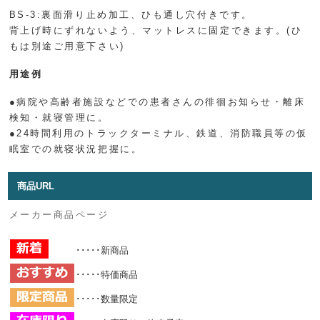
BS-3:裏面滑り止め加工、ひも通し穴付きです。
背上げ時にずれないよう、マットレスに固定できます。(ひ
もは別途ご用意下さい)
用途例
●病院や高齢者施設などでの患者さんの徘徊お知らせ・離床
検知・就寝管理に。
●24時間利用のトラックターミナル、鉄道、消防職員等の仮
眠室での就寝状況把握に。
商品URL
メーカー商品ページ
･････新商品
･････特価商品
･････数量限定