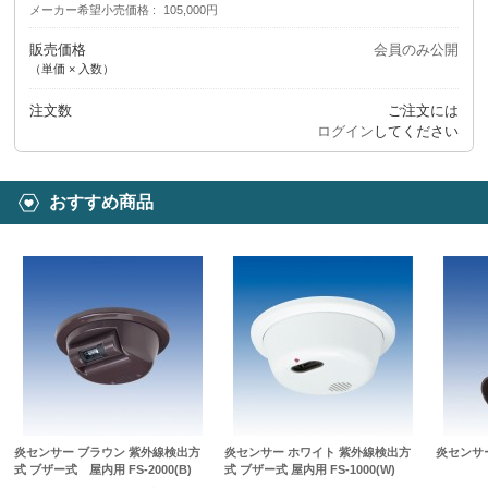
メーカー希望小売価格
105,000円
販売価格
会員のみ公開
（単価 × 入数）
注文数
ご注文には
ログイン
してください
おすすめ商品
炎センサー ブラウン 紫外線検出方
炎センサー ホワイト 紫外線検出方
炎センサー 
式 ブザー式 屋内用 FS-2000(B)
式 ブザー式 屋内用 FS-1000(W)