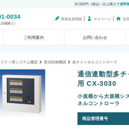
16,500円（税込）以上購入で
送料
01-0034
新規会員登録
マイページ
当
0（土日祝除く）
ご利用案内
お問い合わせ
ュリティ用システム機器
受信制御機器
多チャンネルコントローラ
通信連動型多チ
用 CX-3030
小規模から大規模シ
ネルコントローラ
商品管理番号