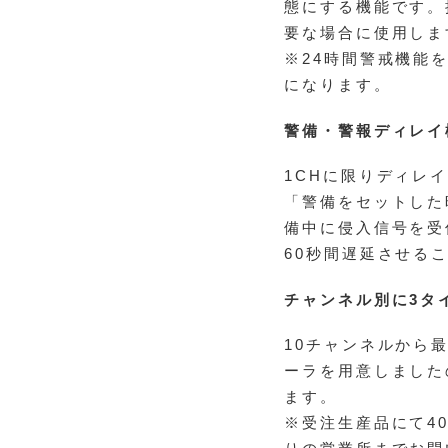
態にする機能です。
要な場合に使用しま
※24時間警戒機能
になります。
警備・警報ディレイ
1CHに限りディレイ
「警備をセットした
備中に侵入信号を受
60秒間遅延させる
チャンネル別に3タ
10チャンネルから
ーラを用意しました
ます。
※受注生産品にて4