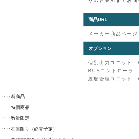
りの営業所までお問
商品URL
メーカー商品ページ
オプション
個別出力ユニット C
BUSコントローラ 
履歴管理ユニット CX
･････新商品
･････特価商品
･････数量限定
･････在庫限り（終売予定）