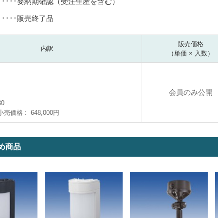
･････要納期確認（受注生産を含む）
･････販売終了品
販売価格
内訳
（単価 × 入数）
会員のみ公開
30
小売価格
648,000円
め商品