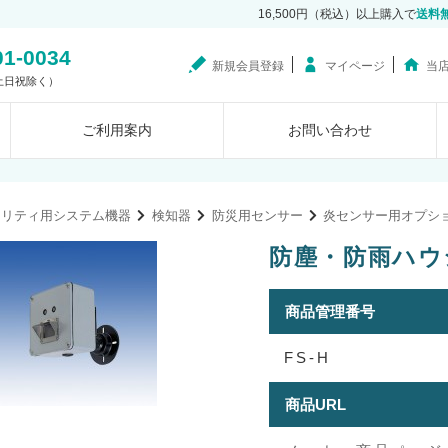
16,500円（税込）以上購入で
送料
01-0034
新規会員登録
マイページ
当
0（土日祝除く）
ご利用案内
お問い合わせ
ュリティ用システム機器
検知器
防災用センサー
炎センサー用オプシ
防塵・防雨ハウジン
商品管理番号
FS-H
商品URL