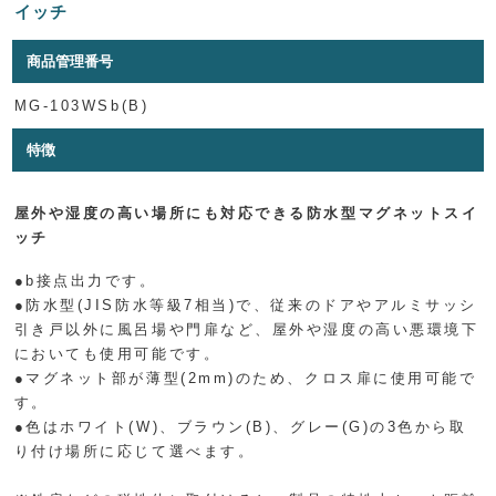
イッチ
商品管理番号
MG-103WSb(B)
特徴
屋外や湿度の高い場所にも対応できる防水型マグネットスイ
ッチ
●b接点出力です。
●防水型(JIS防水等級7相当)で、従来のドアやアルミサッシ
引き戸以外に風呂場や門扉など、屋外や湿度の高い悪環境下
においても使用可能です。
●マグネット部が薄型(2mm)のため、クロス扉に使用可能で
す。
●色はホワイト(W)、ブラウン(B)、グレー(G)の3色から取
り付け場所に応じて選べます。