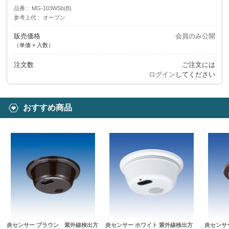
品番
MG-103WSb(B)
参考上代
オープン
販売価格
会員のみ公開
（単価 × 入数）
注文数
ご注文には
ログイン
してください
おすすめ商品
炎センサー ブラウン 紫外線検出方
炎センサー ホワイト 紫外線検出方
炎センサ