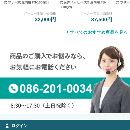
式 ブザー式 屋内用 FS-1000(B)
式 音声メッセージ式 屋内用 FS-
式 ブザー式
3000(W)
メーカー希望小売価格
メーカー希望小売価格
32,000円
37,500円
すべてのおすすめ商品を見る
ログイン