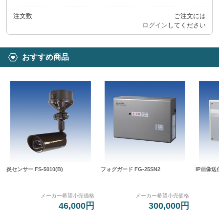
注文数
ご注文には
ログイン
してください
おすすめ商品
炎センサー FS-5010(B)
フォグガード FG-25SN2
IP画像送
メーカー希望小売価格
メーカー希望小売価格
46,000円
300,000円